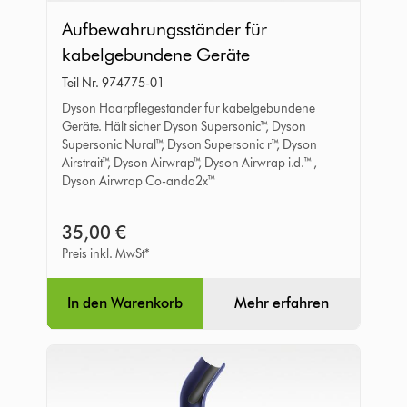
Aufbewahrungsständer
Aufbewahrungsständer für
für
kabelgebundene Geräte
kabelgebundene
Teil Nr. 974775-01
Geräte
Dyson Haarpflegeständer für kabelgebundene
Geräte. Hält sicher Dyson Supersonic™, Dyson
Supersonic Nural™, Dyson Supersonic r™, Dyson
Airstrait™, Dyson Airwrap™, Dyson Airwrap i.d.™ ,
Dyson Airwrap Co-anda2x™
35,00 €
Preis inkl. MwSt*
In den Warenkorb
Mehr erfahren