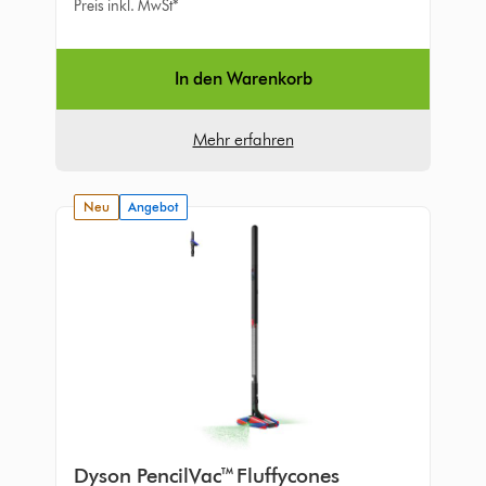
Sternen
Preis inkl. MwSt*
in
296
Bewertungen
In den Warenkorb
Mehr erfahren
neu
Angebot
Dyson PencilVac™ Fluffycones