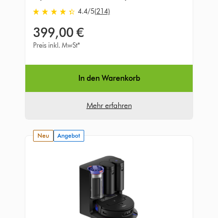
4.4
/5
(214)
4.4
von
399,00 €
5
Sternen
Preis inkl. MwSt*
in
214
Bewertungen
In den Warenkorb
Mehr erfahren
neu
Angebot