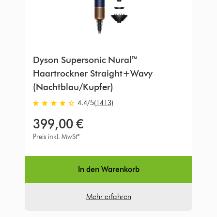
Dyson Supersonic Nural™
Haartrockner Straight+Wavy
(Nachtblau/Kupfer)
4.4
/5
(1413)
4.4
von
399,00 €
5
Sternen
Preis inkl. MwSt*
in
1413
Bewertungen
In den Warenkorb
Mehr erfahren