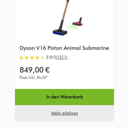
Dyson V16 Piston Animal Submarine
3.9
/5
(1511)
3.9
von
849,00 €
5
Sternen
Preis inkl. MwSt*
in
1511
Bewertungen
In den Warenkorb
Mehr erfahren