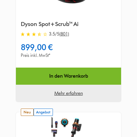
Dyson Spot+Scrub™ Ai
3.5
/5
(801)
3.5
von
899,00 €
5
Sternen
Preis inkl. MwSt*
in
801
Bewertungen
In den Warenkorb
Mehr erfahren
neu
Angebot