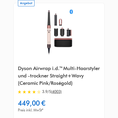
Angebot
Dyson Airwrap i.d.™ Multi-Haarstyler
und -trockner Straight+Wavy
(Ceramic Pink/Roségold)
3.9
/5
(4003)
3.9
von
449,00 €
5
Sternen
Preis inkl. MwSt*
in