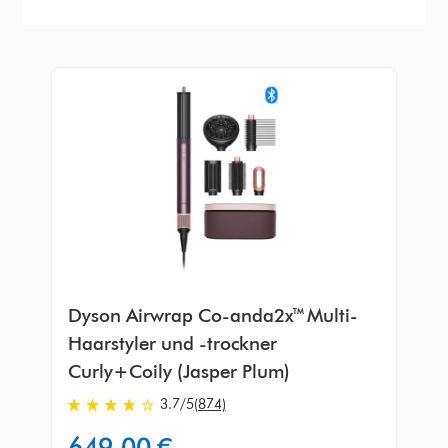
Dyson Airwrap Co-anda2x™ Multi-
Haarstyler und -trockner
Curly+Coily (Jasper Plum)
3.7
/5
(874)
3.7
von