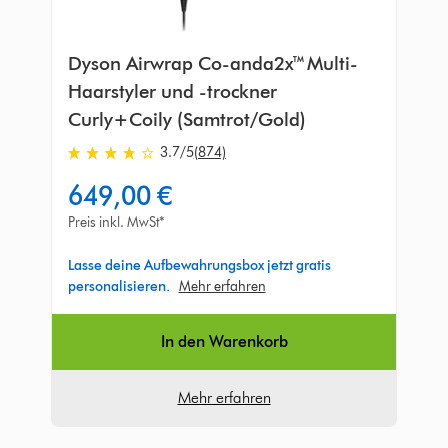
Dyson Airwrap Co-anda2x™ Multi-
Haarstyler und -trockner
Curly+Coily (Samtrot/Gold)
3.7
/5
(874)
3.7
von
649,00 €
5
Sternen
Preis inkl. MwSt*
in
874
Lasse deine Aufbewahrungsbox jetzt gratis
Bewertungen
personalisieren.
Mehr erfahren
In den Warenkorb
Mehr erfahren