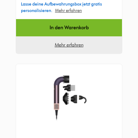
4003
Lasse deine Aufbewahrungsbox jetzt gratis
Bewertungen
personalisieren.
Mehr erfahren
In den Warenkorb
Mehr erfahren