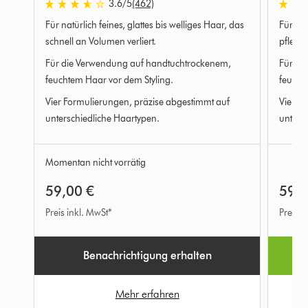
3.6
/5
(462)
3.6
3.6
Für natürlich feines, glattes bis welliges Haar, das
Für nat
von
von
5
5
schnell an Volumen verliert.
pflegen
Sternen
Sterne
Für die Verwendung auf handtuchtrockenem,
Für di
in
in
feuchtem Haar vor dem Styling.
feucht
462
462
Bewertungen
Bewer
Vier Formulierungen, präzise abgestimmt auf
Vier F
unterschiedliche Haartypen.
unters
Momentan nicht vorrätig
59,00 €
59,0
Preis inkl. MwSt*
Preis i
Benachrichtigung erhalten
Mehr erfahren