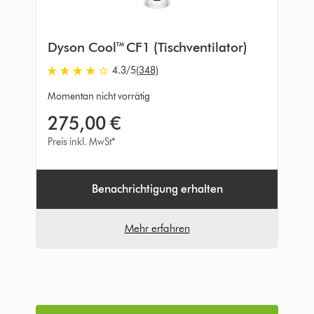
Dyson Cool™ CF1 (Tischventilator)
4.3
/5
(348)
4.3
von
Momentan nicht vorrätig
5
275,00 €
Sternen
in
Preis inkl. MwSt*
348
Bewertungen
Benachrichtigung erhalten
Mehr erfahren