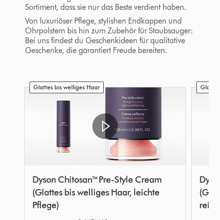
Sortiment, dass sie nur das Beste verdient haben.
Von luxuriöser Pflege, stylishen Endkappen und
Ohrpolstern bis hin zum Zubehör für Staubsauger:
Bei uns findest du Geschenkideen für qualitative
Geschenke, die garantiert Freude bereiten.
Glattes bis welliges Haar
Glattes
Dyson Chitosan™ Pre-Style Cream
Dyso
(Glattes bis welliges Haar, leichte
(Glat
Pflege)
reich