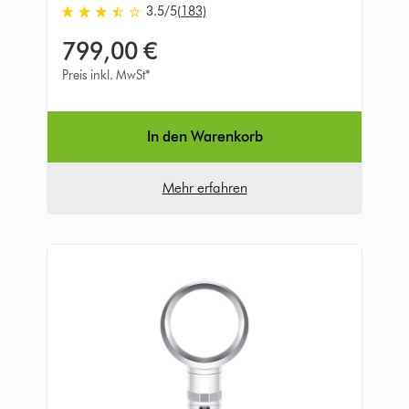
3.5
/5
(183)
3.5
von
799,00 €
5
Sternen
Preis inkl. MwSt*
in
183
Bewertungen
In den Warenkorb
Mehr erfahren