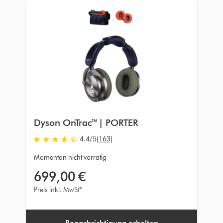
Dyson OnTrac™ | PORTER
4.4
/5
(163)
4.4
von
Momentan nicht vorrätig
5
699,00 €
Sternen
in
Preis inkl. MwSt*
163
Bewertungen