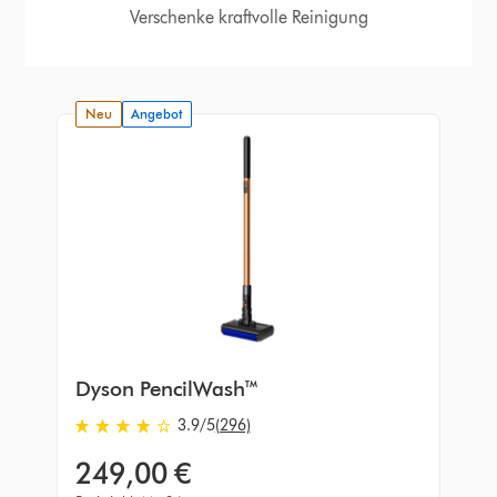
Verschenke kraftvolle Reinigung
neu
Angebot
Dyson PencilWash™
3.9
/5
(296)
3.9
von
249,00 €
5