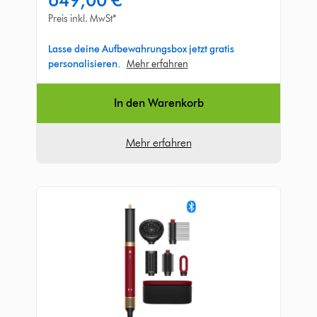
649,00 €
5
Sternen
Preis inkl. MwSt*
in
874
Lasse deine Aufbewahrungsbox jetzt gratis
Bewertungen
personalisieren.
Mehr erfahren
In den Warenkorb
Mehr erfahren