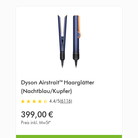
Dyson Airstrait™ Haarglätter
(Nachtblau/Kupfer)
4.4
/5
(6116)
4.4
von
399,00 €
5
Sternen
Preis inkl. MwSt*
in
6116