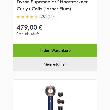
Dyson Supersonic r™ Haartrockner
Curly+Coily (Jasper Plum)
4.2
/5
(157)
4.2
von
479,00 €
5
Sternen
Preis inkl. MwSt*
in
157
Bewertungen
In den Warenkorb
Mehr erfahren