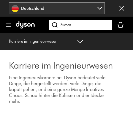
Navigation
Deutschland
überspringen
Dein
Warenko
dyson.de
ist
durchsuchen
leer
Karriere im Ingenieurwesen
Karriere im Ingenieurwesen
Eine Ingenieurskarriere bei Dyson bedeutet viele
Dinge, die hergestellt werden, viele Dinge, die
kaputt gehen, und eine ganze Menge kreatives
Chaos. Schau hinter die Kulissen und entdecke
mehr.