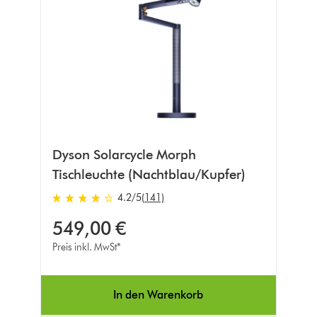
Dyson Solarcycle Morph
Tischleuchte (Nachtblau/Kupfer)
4.2 von 5 Sternen in 141 Bewertungen
4.2
/5
(141)
549,00 €
Preis inkl. MwSt*
In den Warenkorb