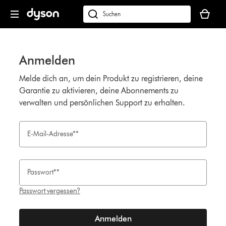
Navigation
Dein
überspringen
Warenko
dyson.de
ist
durchsuchen
leer
Anmelden
Melde dich an, um dein Produkt zu registrieren, deine
Garantie zu aktivieren, deine Abonnements zu
verwalten und persönlichen Support zu erhalten.
E-Mail-Adresse**
Passwort**
Passwort vergessen?
Anmelden