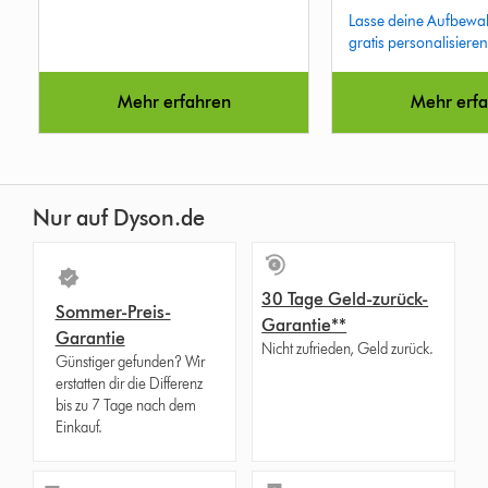
out
out
Lasse deine Aufbewah
of
of
gratis personalisieren
5
5
from
from
17759
1413
Mehr erfahren
Mehr erf
Reviews
Reviews
Nur auf Dyson.de
30 Tage Geld-zurück-
Sommer-Preis-
Garantie**
Garantie
Nicht zufrieden, Geld zurück.
Günstiger gefunden? Wir
erstatten dir die Differenz
bis zu 7 Tage nach dem
Einkauf.