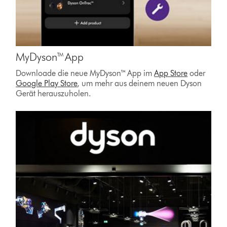
MyDyson™ App
Downloade die neue MyDyson™ App im
App Store
oder
Google Play Store
, um mehr aus deinem neuen Dyson
Gerät herauszuholen.