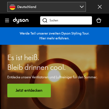
Navigation
Deutschland
überspringen
Dein
Warenko
dyson.de
ist
durchsuchen
leer
Werde Teil unserer zweiten Dyson Styling Tour.
Hier mehr erfahren
.
Es ist heiß.
Bleib drinnen cool.
Entdecke unsere Ventilatoren und Luftreiniger für den Sommer.
Jetzt entdecken