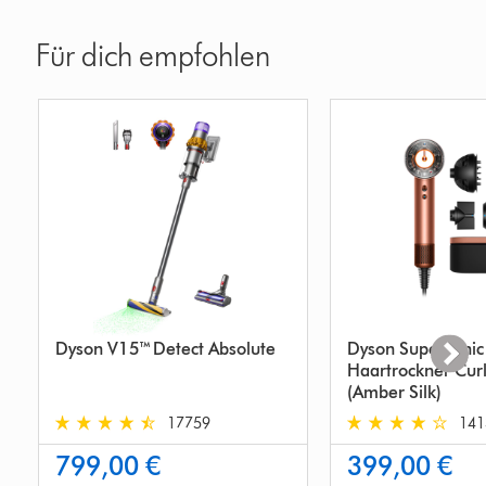
Für dich empfohlen
Dyson V15™ Detect Absolute
Dyson Supersonic
Haartrockner Cur
(Amber Silk)
17759
141
4.6
4.4
799,00 €
399,00 €
stars
stars