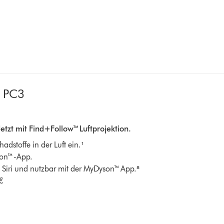
l PC3
Jetzt mit Find+Follow™ Luftprojektion.
dstoffe in der Luft ein.¹
yson™-App.
Siri und nutzbar mit der MyDyson™ App.⁸
€