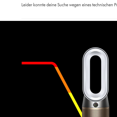
Leider konnte deine Suche wegen eines technischen Pr
Video-
Transkript
öffnen