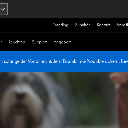
Trending
Zubehör
Kontakt
Store 
r
Leuchten
Support
Angebote
, solange der Vorrat reicht. Jetzt Raumklima-Produkte sichern, bevo
Video-
Transkript