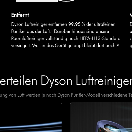
Video-
Transkript
Video
V
Entfernt
V
öffnen
Transcript
T
Dyson Luftreiniger entfernen 99,95 % der ultrafeinen
D
Partikel aus der Luft.¹ Darüber hinaus sind unsere
u
Raumluftreiniger vollständig nach HEPA-H13-Standard
z
versiegelt. Was in das Gerät gelangt bleibt dort auch.²
g
erteilen Dyson Luftreiniger
ilung von Luft werden je nach Dyson Purifier-Modell verschiedene 