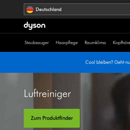
Navigation
Deutschland
überspringen
Staubsauger
Haarpflege
Raumklima
Kopfhöre
Cool bleiben? Geht nur
Luftreiniger
Zum Produktfinder