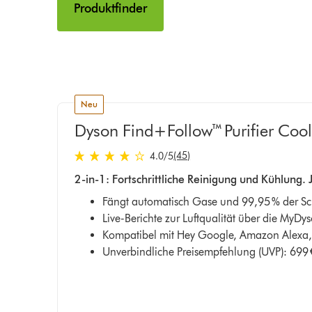
Produktfinder
neu
Dyson Find+Follow™ Purifier Coo
4.0 von 5 Sternen in 45 Bewertungen
(45)
4.0
/5
2-in-1: Fortschrittliche Reinigung und Kühlung. 
Fängt automatisch Gase und 99,95 % der Scha
Live-Berichte zur Luftqualität über die MyD
Kompatibel mit Hey Google, Amazon Alexa, 
Unverbindliche Preisempfehlung (UVP): 699 