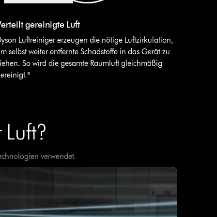
Video-
Transkript
ideo
erteilt gereinigte Luft
öffnen
ranscript
yson Luftreiniger erzeugen die nötige Luftzirkulation,
m selbst weiter entfernte Schadstoffe in das Gerät zu
iehen. So wird die gesamte Raumluft gleichmäßig
ereinigt.³
 Luft?
Technologien verwendet.