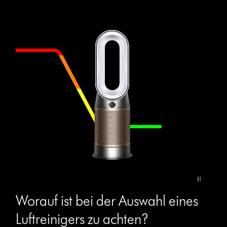
Video-
Transkript
öffnen
Video
Worauf ist bei der Auswahl eines
Transcript
Luftreinigers zu achten?