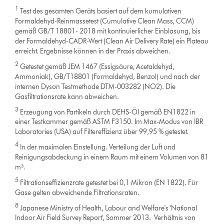
1
Test des gesamten Geräts basiert auf dem kumulativen
Formaldehyd-Reinmassetest (Cumulative Clean Mass, CCM)
gemäß GB/T 18801- 2018 mit kontinuierlicher Einblasung, bis
der Formaldehyd-CADR-Wert (Clean Air Delivery Rate) ein Plateau
erreicht. Ergebnisse können in der Praxis abweichen.
2
Getestet gemäß JEM 1467 (Essigsäure, Acetaldehyd,
Ammoniak), GB/T18801 (Formaldehyd, Benzol) und nach der
internen Dyson Testmethode DTM-003282 (NO2). Die
Gasfiltrationsrate kann abweichen.
3
Erzeugung von Partikeln durch DEHS-Öl gemäß EN1822 in
einer Testkammer gemäß ASTM F3150. Im Max-Modus von IBR
Laboratories (USA) auf Filtereffizienz über 99,95 % getestet.
4
In der maximalen Einstellung. Verteilung der Luft und
Reinigungsabdeckung in einem Raum mit einem Volumen von 81
m³.
5
Filtrationseffizienzrate getestet bei 0,1 Mikron (EN 1822). Für
Gase gelten abweichende Filtrationsraten.
8
Japanese Ministry of Health, Labour and Welfare's 'National
Indoor Air Field Survey Report', Sommer 2013. Verhältnis von