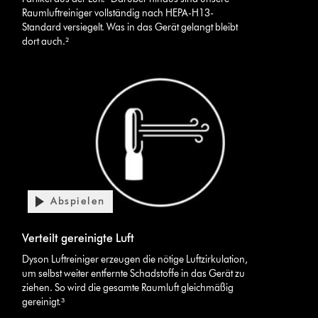
Raumluftreiniger vollständig nach HEPA-H13-
Standard versiegelt. Was in das Gerät gelangt bleibt
dort auch.²
Abspielen
Video-
Transkript
Video
öffnen
Verteilt gereinigte Luft
Transcript
Dyson Luftreiniger erzeugen die nötige Luftzirkulation,
um selbst weiter entfernte Schadstoffe in das Gerät zu
ziehen. So wird die gesamte Raumluft gleichmäßig
gereinigt.³