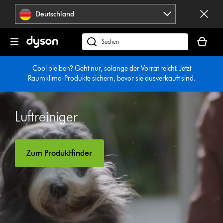
Navigation
Deutschland
überspringen
Dein
Warenko
dyson.de
ist
durchsuchen
leer
Cool bleiben? Geht nur, solange der Vorrat reicht. Jetzt
Raumklima-Produkte sichern, bevor sie ausverkauft sind.
Luftreiniger
Zum Produktfinder
Video-
Transkript
öffnen