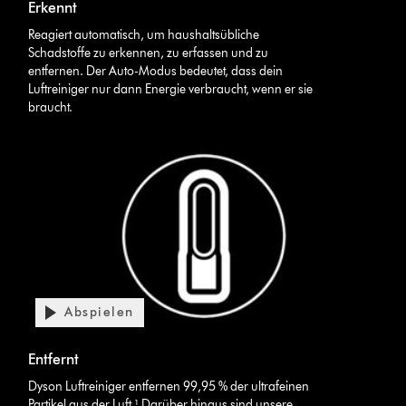
Erkennt
Transcript
Reagiert automatisch, um haushaltsübliche
Schadstoffe zu erkennen, zu erfassen und zu
entfernen. Der Auto-Modus bedeutet, dass dein
Luftreiniger nur dann Energie verbraucht, wenn er sie
braucht.
Abspielen
Video-
Transkript
Video
öffnen
Entfernt
Transcript
Dyson Luftreiniger entfernen 99,95 % der ultrafeinen
Partikel aus der Luft.¹ Darüber hinaus sind unsere