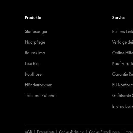
Produkte
Service
Staubsauger
Bei uns Ein
Haarpflege
Verfolge de
Raumklima
Online Hilf
Leuchten
Kauf zurück
Kopfhörer
Garantie Re
Händetrockner
EU Konform
Teile und Zubehör
Gefälschte 
Internetbet
AGB
Datenschutz
Cookie-Richtlinie
Cookie Einstellungen
Impr