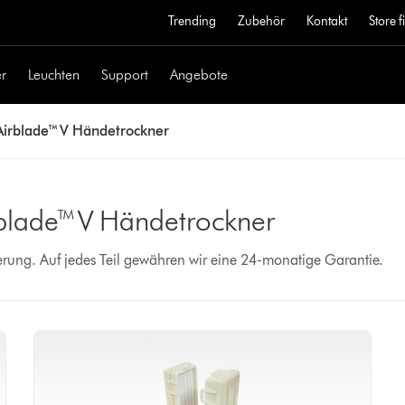
Trending
Zubehör
Kontakt
Store 
r
Leuchten
Support
Angebote
Airblade™ V Händetrockner
irblade™ V Händetrockner
erung. Auf jedes Teil gewähren wir eine 24-monatige Garantie.