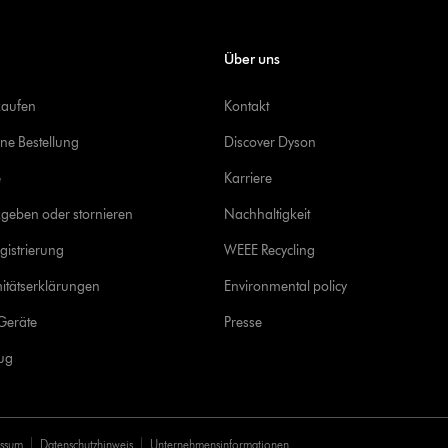
Über uns
kaufen
Kontakt
ine Bestellung
Discover Dyson
e
Karriere
geben oder stornieren
Nachhaltigkeit
gistrierung
WEEE Recycling
itätserklärungen
Environmental policy
Geräte
Presse
rug
essum
Datenschutzhinweis
Unternehmensinformationen