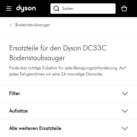
Dein
Warenko
dyson.de
ist
durchsuchen
leer
Bodenstaubsauger
Ersatzteile für den Dyson DC33C
Bodenstaubsauger
Finde das richtige Zubehör für jede Reinigungsanforderung. Auf
jedes Teil gewähren wir eine 24-monatige Garantie.
Filter
Aufsätze
Alle weiteren Ersatzteile