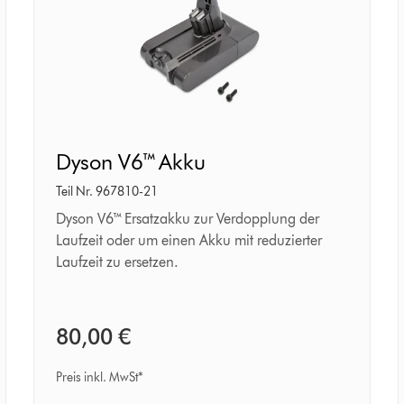
Dyson
Dyson V6™ Akku
V6™
Akku
Teil Nr. 967810-21
Dyson V6™ Ersatzakku zur Verdopplung der
Laufzeit oder um einen Akku mit reduzierter
Laufzeit zu ersetzen.
80,00 €
Preis inkl. MwSt*