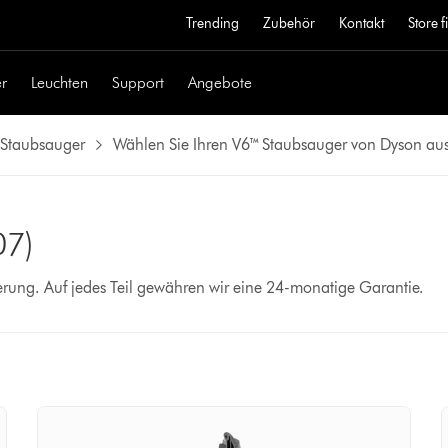
Trending
Zubehör
Kontakt
Store 
r
Leuchten
Support
Angebote
 Staubsauger
Wählen Sie Ihren V6™ Staubsauger von Dyson au
07)
erung. Auf jedes Teil gewähren wir eine 24-monatige Garantie.