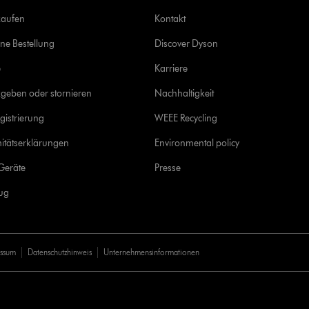
kaufen
Kontakt
ine Bestellung
Discover Dyson
e
Karriere
geben oder stornieren
Nachhaltigkeit
gistrierung
WEEE Recycling
itätserklärungen
Environmental policy
Geräte
Presse
rug
essum
Datenschutzhinweis
Unternehmensinformationen