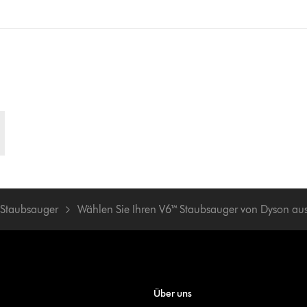
 Staubsauger
Wählen Sie Ihren V6™ Staubsauger von Dyson au
Über uns