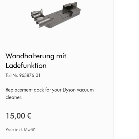
Wandhalterung
Wandhalterung mit
mit
Ladefunktion
Ladefunktion
Teil Nr. 965876-01
Replacement dock for your Dyson vacuum
cleaner.
15,00 €
Preis inkl. MwSt*