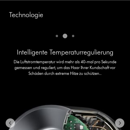
Technologie
Dies
Intelligente
ist
Temperaturregulierung
ein
Die
Karussell
Luftstromtemperatur
mit
Intelligente Temperaturregulierung
wird
mehreren
mehr
Folien.
Die Luftstromtemperatur wird mehr als 40-mal pro Sekunde
als
Verwende
gemessen und reguliert, um das Haar Ihrer Kundschaft vor
40-
die
Schäden durch extreme Hitze zu schützen..
mal
Schaltflächen
pro
„Weiter“
und
Sekunde
„Zurück“,
gemessen
um
und
zu
reguliert,
navigieren,
um
oder
das
wähle
Haar