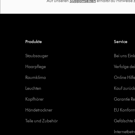
Auf unseren
Supportseiten
erhältst du Hinweise
Produkte
Service
Staubsauger
Bei uns Ein
Haarpflege
Verfolge de
Raumklima
Online Hilf
Leuchten
Kauf zurück
Kopfhörer
Garantie Re
Händetrockner
EU Konform
Teile und Zubehör
Gefälschte 
Internetbet