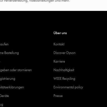
 zur Fehlerbehebung, Videoanleitungen und mehr.
Über uns
kaufen
Kontakt
ine Bestellung
Discover Dyson
e
Karriere
geben oder stornieren
Nachhaltigkeit
gistrierung
WEEE Recycling
itätserklärungen
Environmental policy
Geräte
Presse
rug