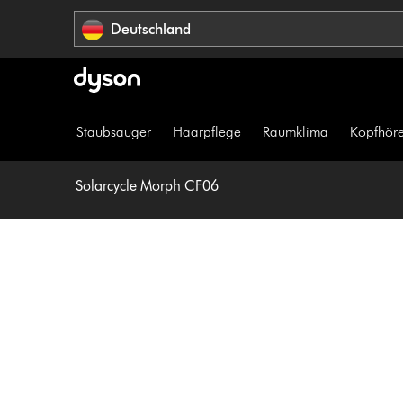
Navigation
Deutschland
überspringen
Staubsauger
Haarpflege
Raumklima
Kopfhöre
Solarcycle Morph CF06