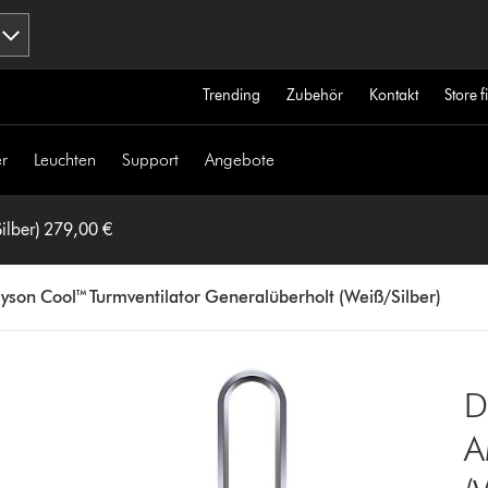
Trending
Zubehör
Kontakt
Store 
r
Leuchten
Support
Angebote
Dyson Cool™ Turmventilator Generalüberholt (Weiß/Silber) 279,00 €
yson Cool™ Turmventilator Generalüberholt (Weiß/Silber)
D
A