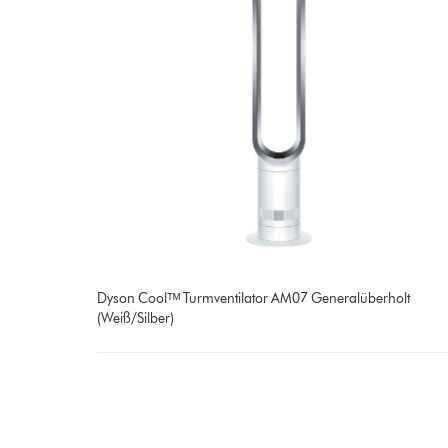
Dyson Coolᵀᴹ Turmventilator AM07 Generalüberholt
(Weiß/Silber)