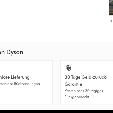
In
von Dyson
nlose Lieferung
30 Tage Geld-zurück-
stenlose Rücksendungen
Garantie
Kostenloses 30 tägiges
Rückgaberecht