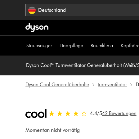
Navigation
Deutschland
überspringen
Staubsauger
Haarpflege
Raumklima
Kopfhöre
Dyson Cool Generalüberholte
turmventilator
D
4.4 von 5 Sternen in 42 Bewertungen
4.4
/5
42 Bewertungen
Momentan nicht vorrätig