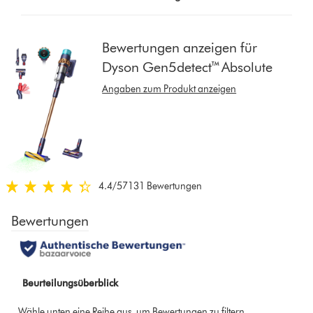
button
from
the
Bewertungen anzeigen für
list
Dyson Gen5detect™ Absolute
to
show
Angaben zum Produkt anzeigen
reviews
for
that
model
below
4.4
/5
7131 Bewertungen
4.4
von
5
Sternen
in
7131
Bewertungen