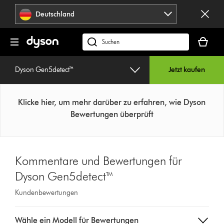
Navigation
Deutschland
überspringen
Dein
Warenko
dyson.de
ist
durchsuchen
leer
Dyson Gen5detect™
Jetzt kaufen
Klicke hier, um mehr darüber zu erfahren, wie Dyson
Bewertungen überprüft
Kommentare und Bewertungen für
Dyson Gen5detect™
Kundenbewertungen
Select
Wähle ein Modell für Bewertungen
a