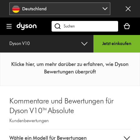
Navigation
Deutschland
überspringen
Dein
Warenko
dyson.de
ist
durchsuchen
leer
Dyson V10
Jetzt einkaufen
Klicke hier, um mehr darüber zu erfahren, wie Dyson
Bewertungen überprüft
Kommentare und Bewertungen für
Dyson V10™ Absolute
Kundenbewertungen
Select
Wähle ein Modell für Bewertungen
a