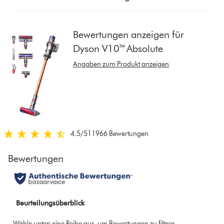
button
from
the
Bewertungen anzeigen für
list
Dyson V10™ Absolute
to
show
Angaben zum Produkt anzeigen
reviews
for
that
model
below
4.5
/5
11966 Bewertungen
4.5
von
5
Sternen
in
11966
Bewertungen