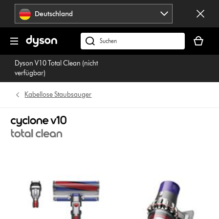
Navigation
Deutschland
überspringen
Dein
Warenko
dyson.de
ist
durchsuchen
Dyson V10 Total Clean (nicht
leer
verfügbar)
Kabellose Staubsauger