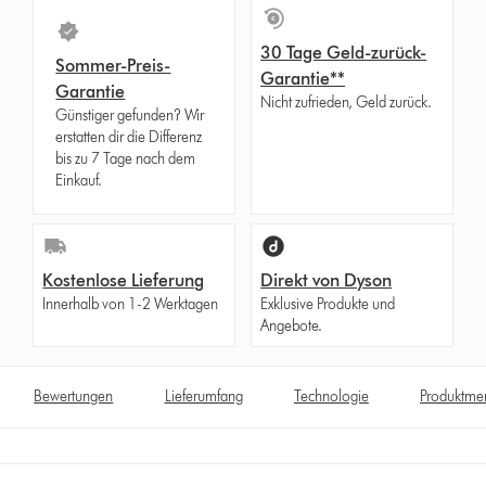
30 Tage Geld-zurück-
Sommer-Preis-
Garantie**
Garantie
Nicht zufrieden, Geld zurück.
Günstiger gefunden? Wir
erstatten dir die Differenz
bis zu 7 Tage nach dem
Einkauf.
Kostenlose Lieferung
Direkt von Dyson
Innerhalb von 1-2 Werktagen
Exklusive Produkte und
Angebote.
Bewertungen
Lieferumfang
Technologie
Produktme