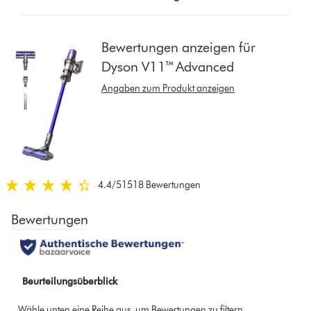
button
from
the
Bewertungen anzeigen für
list
Dyson V11™ Advanced
to
show
Angaben zum Produkt anzeigen
reviews
for
that
model
below
4.4
/5
1518 Bewertungen
4.4
von
5
Sternen
in
1518
Bewertungen