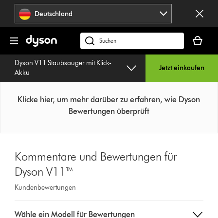
Navigation
Deutschland
überspringen
Dein
Warenko
dyson.de
ist
durchsuchen
Dyson V11 Staubsauger mit Klick-
leer
Jetzt einkaufen
Akku
Klicke hier, um mehr darüber zu erfahren, wie Dyson
Bewertungen überprüft
Kommentare und Bewertungen für
Dyson V11™
Kundenbewertungen
Select
Wähle ein Modell für Bewertungen
a