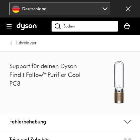
Navigation
Deutschland
überspringen
Dein
Warenko
dyson.de
ist
durchsuchen
leer
Luftreiniger
Support für deinen Dyson
Find+Follow™ Purifier Cool
PC3
Fehlerbehebung
Teile und Zubehör