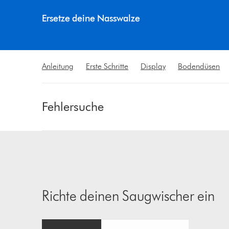
Ersetze deine Nasswalze
Ersetze die Dyson Submarine™ Nasswalze alle sechs Mo
Anleitung
Erste Schritte
Display
Bodendüsen
Fehlersuche
Richte deinen Saugwischer ein