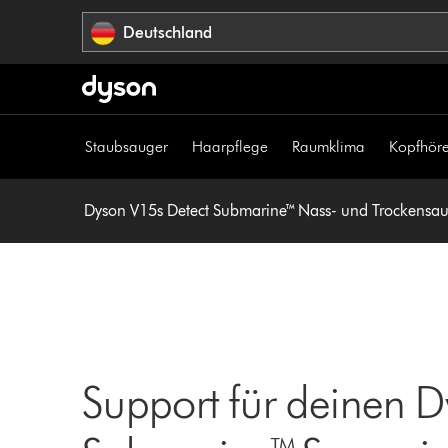
Navigation
Deutschland
überspringen
Staubsauger
Haarpflege
Raumklima
Kopfhöre
Dyson V15s Detect Submarine™ Nass- und Trockensa
Support für deinen 