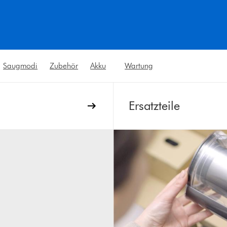
nate, damit dein Staubsauger weiterhin die besten Reinigungsergeb
Saugmodi
Zubehör
Akku
Wartung
Ersatzteile