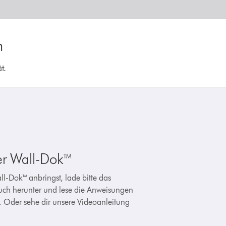
n
t.
er Wall-Dok™
ll-Dok™ anbringst, lade bitte das
ch herunter und lese die Anweisungen
h. Oder sehe dir unsere Videoanleitung