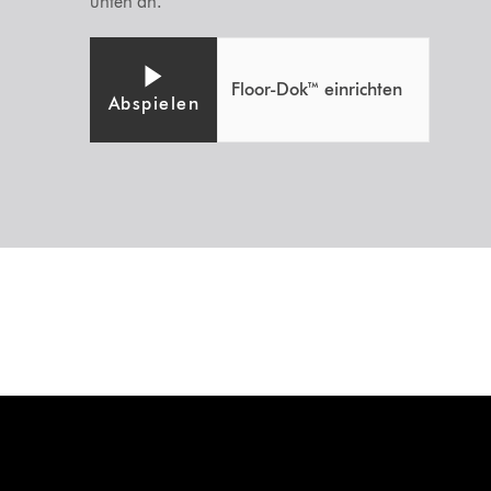
unten an.
Floor-Dok™ einrichten
Abspielen