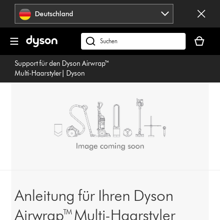
Navigation
Deutschland
überspringen
Dein
Warenko
dyson.de
ist
durchsuchen
Support für den Dyson Airwrap™
leer
Multi-Haarstyler| Dyson
Anleitung für Ihren Dyson
Airwrap™ Multi-Haarstyler