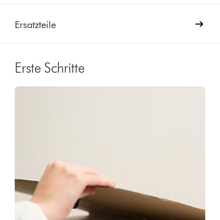
Ersatzteile
Erste Schritte
Video
Video-
Transcript
Transkript
öffnen