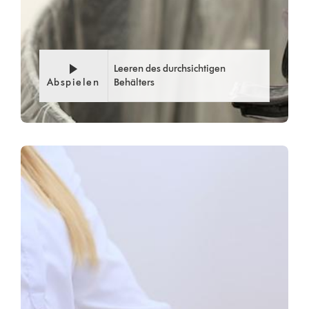
Leeren des durchsichtigen
Abspielen
Behälters
Video
Video-
Transcript
Transkript
öffnen