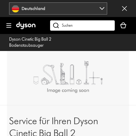
Navigation
Deutschland
überspringen
Dein
Warenko
dyson.de
ist
durchsuchen
Dyson Cinetic Big Ball 2
leer
Bodenstaubsauger
Service für Ihren Dyson
Cinetic Big Ball 2