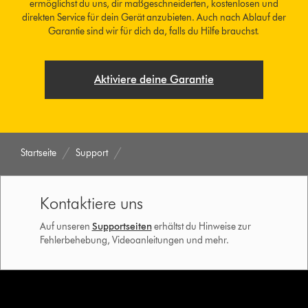
ermöglichst du uns, dir maßgeschneiderten, kostenlosen und
direkten Service für dein Gerät anzubieten. Auch nach Ablauf der
Garantie sind wir für dich da, falls du Hilfe brauchst.
Aktiviere deine Garantie
Startseite
Support
Kontaktiere uns
Auf unseren
Supportseiten
erhältst du Hinweise zur
Fehlerbehebung, Videoanleitungen und mehr.