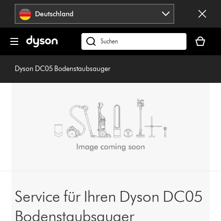
Navigation
Deutschland
überspringen
Dein
Warenko
dyson.de
ist
durchsuchen
leer
Dyson DC05 Bodenstaubsauger
Service für Ihren Dyson DC05
Bodenstaubsauger