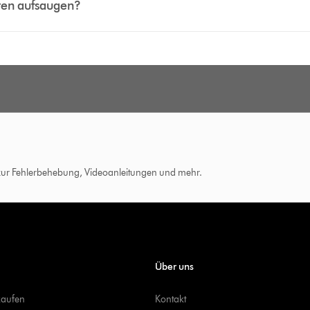
iten aufsaugen?
 zur Fehlerbehebung, Videoanleitungen und mehr.
Über uns
kaufen
Kontakt