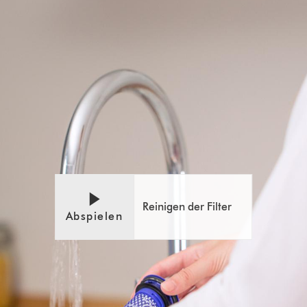
Video-
Video
Transkript
Transcript
öffnen
Reinigen der Filter
Abspielen