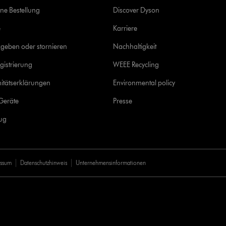
ine Bestellung
Discover Dyson
e
Karriere
geben oder stornieren
Nachhaltigkeit
gistrierung
WEEE Recycling
itätserklärungen
Environmental policy
Geräte
Presse
rug
essum
Datenschutzhinweis
Unternehmensinformationen