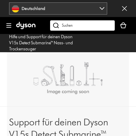
Navigation
Deutschland
überspringen
Dein
Warenko
dyson.de
ist
durchsuchen
Hilfe und Support für deinen Dyson
leer
V15s Detect Submarine™ Nass- und
Trockensauger
Support für deinen Dyson
V15s Detect Submarine™