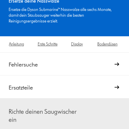
Ersetze deine Nasswalze
Ersetze die Dyson Submarine™ Nasswalze alle sechs Monate,
damit dein Staubsauger weiterhin die besten
Reinigungsergebnisse erzielt.
Anleitung
Erste Schritte
Display
Bodendüsen
Fehlersuche
Ersatzteile
Richte deinen Saugwischer
ein