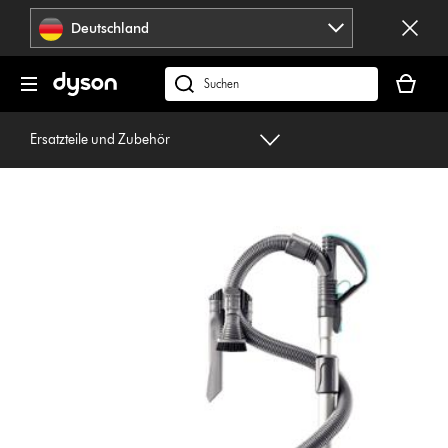
Navigation
Deutschland
überspringen
Dein
Warenko
dyson.de
ist
durchsuchen
leer
Ersatzteile und Zubehör