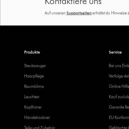
Kontaktiere uns
Auf unseren
Supportseiten
erhältst du Hinweise
Produkte
Service
Staubsauger
Bei uns Ein
Haarpflege
Verfolge de
Raumklima
Online Hilf
Leuchten
Kauf zurück
Kopfhörer
Garantie Re
Händetrockner
EU Konform
Teile und Zubehör
Gefälschte 