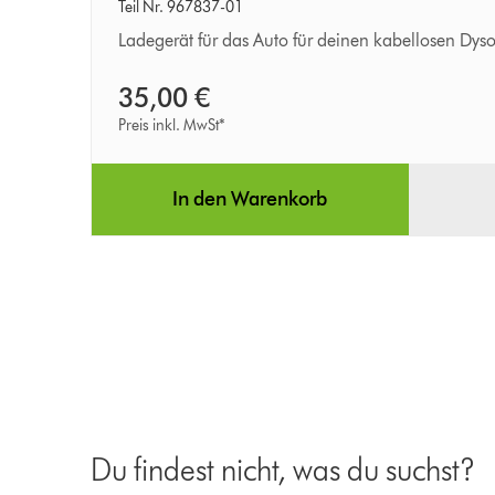
Ladegerät
Teil Nr. 967837-01
für
Ladegerät für das Auto für deinen kabellosen Dys
das
35,00 €
Auto
Preis inkl. MwSt*
In den Warenkorb
Du findest nicht, was du suchst?