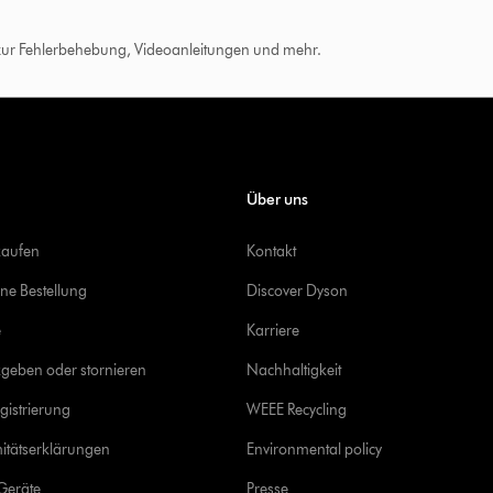
 zur Fehlerbehebung, Videoanleitungen und mehr.
Über uns
kaufen
Kontakt
ine Bestellung
Discover Dyson
e
Karriere
geben oder stornieren
Nachhaltigkeit
gistrierung
WEEE Recycling
itätserklärungen
Environmental policy
Geräte
Presse