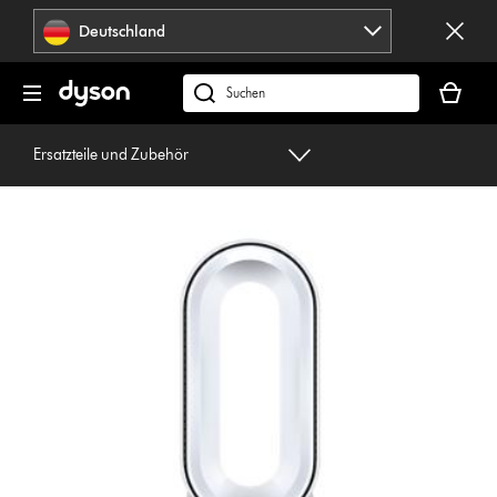
Navigation
Deutschland
überspringen
Dein
Warenko
dyson.de
ist
durchsuchen
leer
Ersatzteile und Zubehör