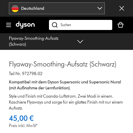
Navigation
Deutschland
überspringen
Dein
Warenko
dyson.de
ist
durchsuchen
Flyaway-Smoothing-Aufsatz
leer
(Schwarz)
Flyaway-Smoothing-Aufsatz (Schwarz)
Teil Nr. 972798-02
Kompatibel mit dem Dyson Supersonic und Supersonic Nural
(mit Außnahme der Lernfunktion).
Style und Finish mit Coanda-Luftstrom. Zwei Modi in einem.
Kaschiere Flyaways und sorge für ein glattes Finish mit nur einem
Aufsatz.
45,00 €
Preis inkl. MwSt*