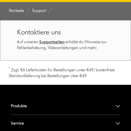
Startseite
Support
Kontaktiere uns
Auf unseren
Supportseiten
erhältst du Hinweise zur
Fehlerbehebung, Videoanleitungen und mehr.
*
Zzgl. €6 Lieferkosten für Bestellungen unter €49; kostenfreie
Standardlieferung bei Bestellungen über €49
Produkte
Service