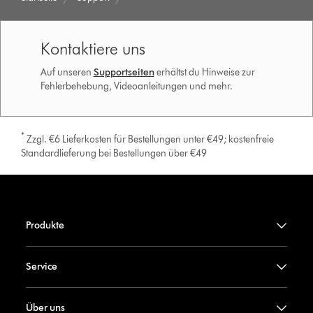
Kontaktiere uns
Auf unseren
Supportseiten
erhältst du Hinweise zur
Fehlerbehebung, Videoanleitungen und mehr.
*
Zzgl. €6 Lieferkosten für Bestellungen unter €49; kostenfreie
Standardlieferung bei Bestellungen über €49
Produkte
Service
Über uns