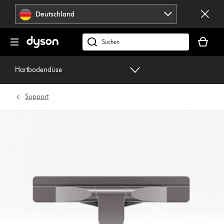
Navigation
Deutschland
überspringen
Dein
Warenko
dyson.de
ist
durchsuchen
leer
Hartbodendüse
Support