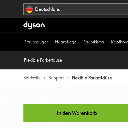
Navigation
Deutschland
überspringen
Staubsauger
Haarpflege
Raumklima
Kopfhöre
Flexible Parkettdüse
Startseite
Support
Flexible Parkettdüse
In den Warenkorb