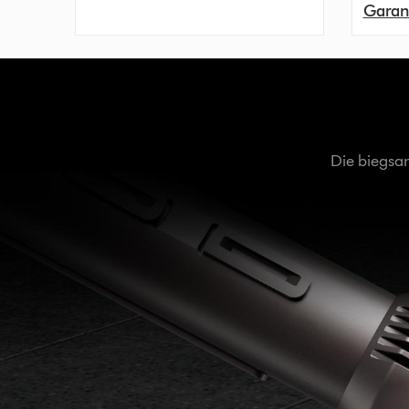
Garan
Die biegsa