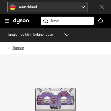
Navigation
Deutschland
überspringen
Dein
Warenko
dyson.de
ist
durchsuchen
leer
Tangle-free Mini-Turbinendüse
Support