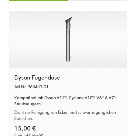
Dyson
Dyson Fugendüse
Fugendüse
Teil Nr. 968433-01
Kompatibel mit Dyson V11™, Cyclone V10™, V8™ & V7™
Staubsaugern.
Dient zur Reinigung von Ecken und schwer zugänglichen
Bereichen.
15,00 €
Preis inkl. MwSt*