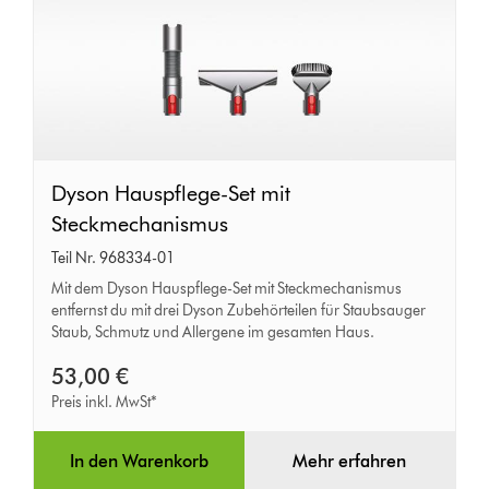
Dyson
Dyson Hauspflege-Set mit
Hauspflege-
Steckmechanismus
Set
Teil Nr. 968334-01
mit
Mit dem Dyson Hauspflege-Set mit Steckmechanismus
entfernst du mit drei Dyson Zubehörteilen für Staubsauger
Steckmechanismus
Staub, Schmutz und Allergene im gesamten Haus.
53,00 €
Preis inkl. MwSt*
In den Warenkorb
Mehr erfahren