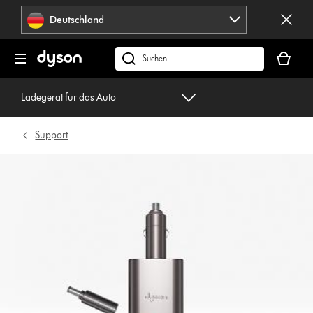
Navigation
Deutschland
überspringen
Dein
Warenko
dyson.de
ist
durchsuchen
leer
Ladegerät für das Auto
Support