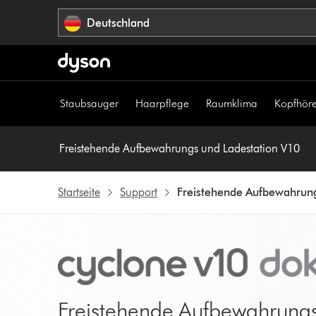
Navigation
Deutschland
überspringen
Staubsauger
Haarpflege
Raumklima
Kopfhöre
Freistehende Aufbewahrungs und Ladestation V10
Startseite
Support
Freistehende Aufbewahrung
Freistehende Aufbewahrungs