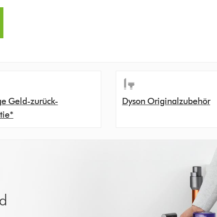
ge Geld-zurück-
Dyson Originalzubehör
tie*
nd