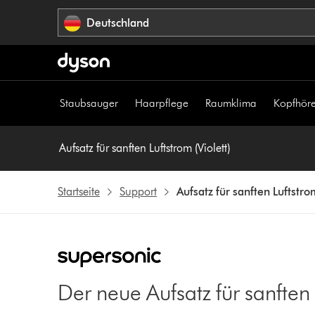
Navigation
Deutschland
überspringen
Staubsauger
Haarpflege
Raumklima
Kopfhöre
Aufsatz für sanften Luftstrom (Violett)
Startseite
Support
Aufsatz für sanften Luftstrom
Der neue Aufsatz für sanften