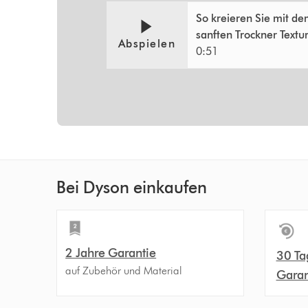
Video-
Video
So kreieren Sie mit d
Transkript
Transcript
sanften Trockner Textu
öffnen
Abspielen
0:51
Bei Dyson einkaufen
2 Jahre Garantie
30 Ta
auf Zubehör und Material
Garan