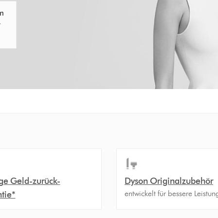
em
r
ge Geld-zurück-
Dyson Originalzubehör
entwickelt für bessere Leistun
tie*