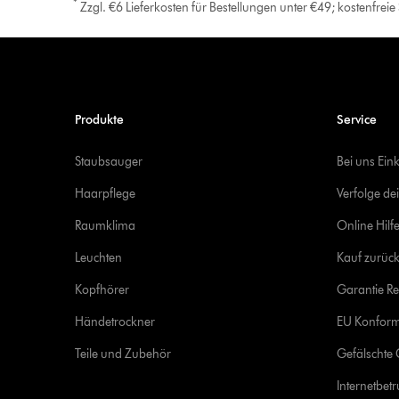
*
Zzgl. €6 Lieferkosten für Bestellungen unter €49; kostenfrei
Produkte
Service
Staubsauger
Bei uns Ein
Haarpflege
Verfolge de
Raumklima
Online Hilf
Leuchten
Kauf zurück
Kopfhörer
Garantie Re
Händetrockner
EU Konform
Teile und Zubehör
Gefälschte 
Internetbet