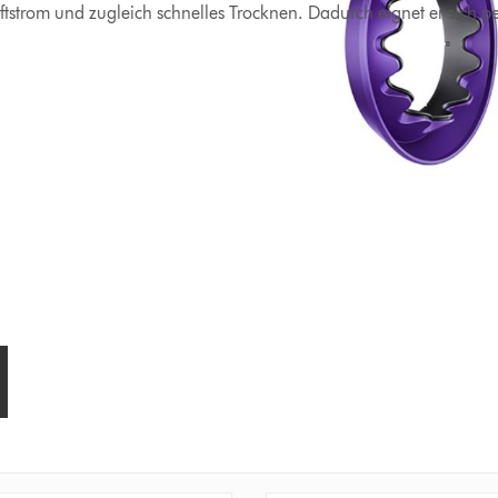
tstrom und zugleich schnelles Trocknen. Dadurch eignet er sich per