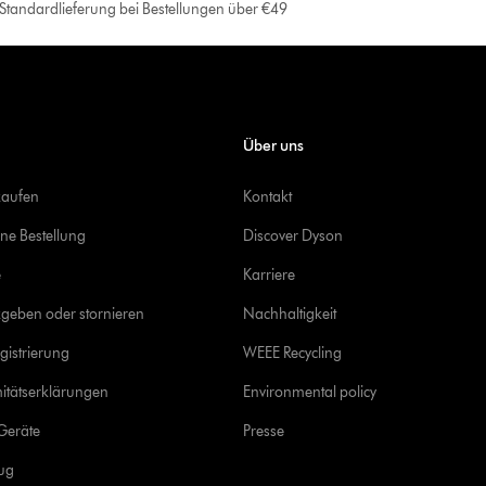
e Standardlieferung bei Bestellungen über €49
Über uns
kaufen
Kontakt
ine Bestellung
Discover Dyson
e
Karriere
geben oder stornieren
Nachhaltigkeit
gistrierung
WEEE Recycling
itätserklärungen
Environmental policy
Geräte
Presse
rug