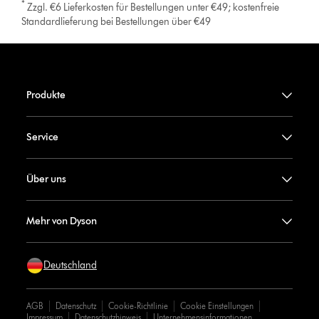
*
Zzgl. €6 Lieferkosten für Bestellungen unter €49; kostenfreie
Standardlieferung bei Bestellungen über €49
Produkte
Service
Über uns
Mehr von Dyson
Deutschland
AGB
Datenschutz
Cookie-Richtlinie
Cookie Einstellungen
Impressum
Datenschutzhinweis
Unternehmensinformationen