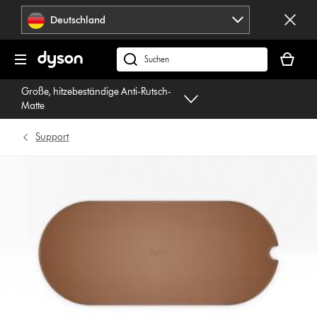
Navigation
Deutschland
überspringen
Dein
Warenko
dyson.de
ist
durchsuchen
Große, hitzebeständige Anti-Rutsch-
leer
Matte
Support