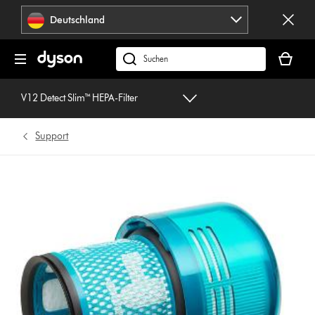
Navigation
Deutschland
überspringen
Dein
Warenko
dyson.de
ist
durchsuchen
leer
V12 Detect Slim™ HEPA-Filter
Support