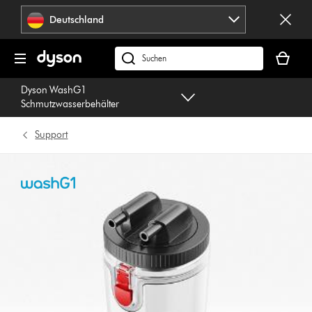
Navigation
Deutschland
überspringen
Dein
Warenko
dyson.de
ist
durchsuchen
Dyson WashG1
leer
Schmutzwasserbehälter
Support