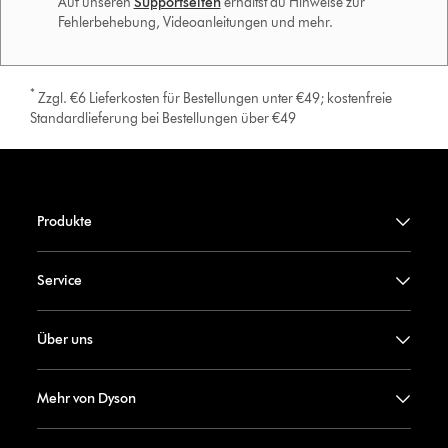
Auf unseren
Supportseiten
erhältst du Hinweise zur
Fehlerbehebung, Videoanleitungen und mehr.
*
Zzgl. €6 Lieferkosten für Bestellungen unter €49; kostenfreie
Standardlieferung bei Bestellungen über €49
Produkte
Service
Über uns
Mehr von Dyson