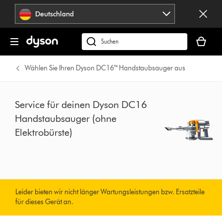
Navigation
Deutschland
überspringen
Dein
Warenko
dyson.de
ist
durchsuchen
leer
Wählen Sie Ihren Dyson DC16™ Handstaubsauger aus
Service für deinen Dyson DC16
Handstaubsauger (ohne
Elektrobürste)
Leider bieten wir nicht länger Wartungsleistungen bzw. Ersatzteile
für dieses Gerät an.