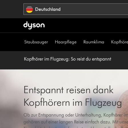
Navigation
Deutschland
überspringen
Staubsauger
Haarpflege
Raumklima
Kopfhöre
Kopfhörer im Flugzeug: So reist du entspannt
Entspannt reisen dank
Kopfhörern im Flugzeug
Ob zur Entspannung oder Unterhaltung, Kopfhörer i
gehören auf einer langen Reise einfach dazu. Mit uns