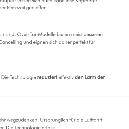
Adapter
lassen sich auch kabellose Kopfhörer
er Reisezeit genießen.
ich sind. Over-Ear-Modelle bieten meist besseren
celling und eignen sich daher perfekt für
. Die Technologie
reduziert
effektiv
den Lärm der
ehr wegzudenken. Ursprünglich für die Luftfahrt
er. Die Technologie erfasst