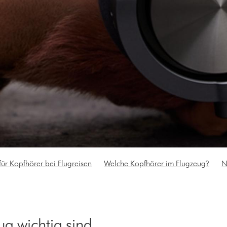
 für Kopfhörer bei Flugreisen
Welche Kopfhörer im Flugzeug?
N
g wichtig sind