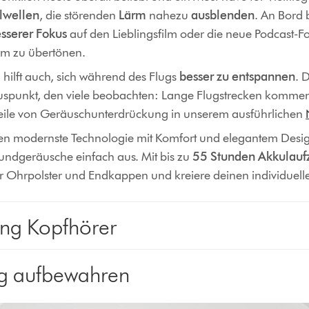
lwellen
, die störenden
Lärm
nahezu
ausblenden
. An Bord
sserer Fokus
auf den Lieblingsfilm oder die neue Podcast-F
rm zu übertönen.
ilft auch, sich während des Flugs
besser zu
entspannen
. 
uspunkt, den viele beobachten: Lange Flugstrecken kommen
rteile von Geräuschunterdrückung in unserem ausführlichen
n modernste Technologie mit Komfort und elegantem Design
undgeräusche einfach aus. Mit bis zu
55 Stunden Akkulaufz
r Ohrpolster und Endkappen und kreiere deinen individuell
ing Kopfhörer
ig aufbewahren