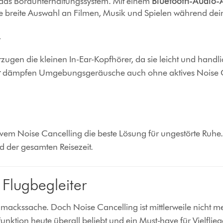
 das Bordunterhaltungssystem. Mit einem
Bluetooth-Audio-
ie breite Auswahl an Filmen, Musik und Spielen während dein
r
rzugen die kleinen In-Ear-Kopfhörer, da sie leicht und handl
r
dämpfen Umgebungsgeräusche auch ohne aktives Noise Can
ivem Noise Cancelling die beste Lösung für ungestörte Ruhe
d der gesamten Reisezeit.
 Flugbegleiter
mackssache. Doch Noise Cancelling ist mittlerweile nicht m
unktion heute überall beliebt und ein Must-have für Vielflieg