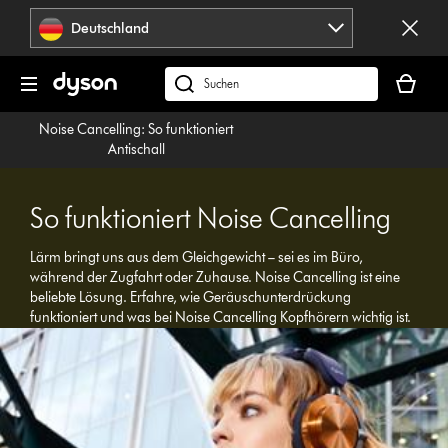
Navigation
Deutschland
überspringen
Dein
Warenko
dyson.de
ist
durchsuchen
Noise Cancelling: So funktioniert
leer
Antischall
So funktioniert Noise Cancelling
Lärm bringt uns aus dem Gleichgewicht – sei es im Büro,
während der Zugfahrt oder Zuhause. Noise Cancelling ist eine
beliebte Lösung. Erfahre, wie Geräuschunterdrückung
funktioniert und was bei Noise Cancelling Kopfhörern wichtig ist.