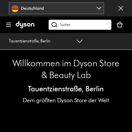
Navigation
Deutschland
überspringen
Dein
Warenko
dyson.de
ist
durchsuchen
leer
Tauentzienstraße, Berlin
Willkommen im Dyson Store
& Beauty Lab
Tauentzienstraße, Berlin
Dem größten Dyson Store der Welt