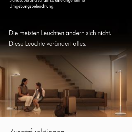
Standsäule und schafft so eine angenehme
light's
Umgebungsbeleuchtung.
comforting
glow
Die meisten Leuchten ändern sich nicht.
Diese Leuchte verändert alles.