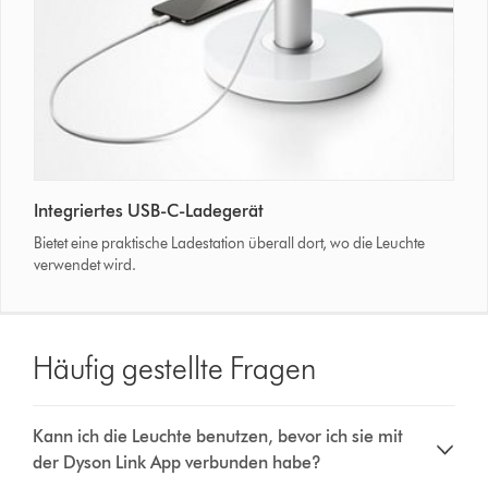
to
the
local
daylight.
Dyson
Integriertes USB-C-Ladegerät
Solarcycle
Morph
Bietet eine praktische Ladestation überall dort, wo die Leuchte
light
verwendet wird.
and
its
integrated
USB-
Häufig gestellte Fragen
C
charger.
Kann ich die Leuchte benutzen, bevor ich sie mit
der Dyson Link App verbunden habe?