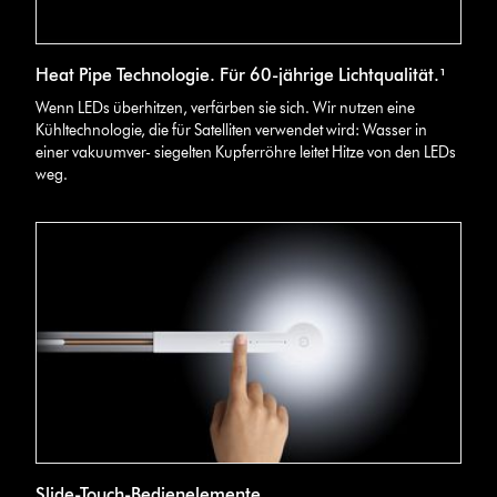
Cross-
Heat Pipe Technologie. Für 60-jährige Lichtqualität.¹
section
image
Wenn LEDs überhitzen, verfärben sie sich. Wir nutzen eine
of
Kühltechnologie, die für Satelliten verwendet wird: Wasser in
Dyson
einer vakuumver- siegelten Kupferröhre leitet Hitze von den LEDs
Solarcycle
weg.
Morph
light,
showing
the
technology
in
its
cooling
system.
Dyson
Slide-Touch-Bedienelemente
Solarcycle