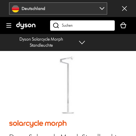
Navigation
Deutschland
überspringen
Dein
Warenko
dyson.de
ist
durchsuchen
Dyson Solarcycle Morph
leer
Standleuchte