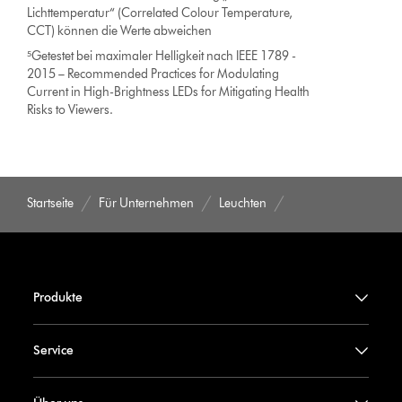
Lichttemperatur“ (Correlated Colour Temperature,
CCT) können die Werte abweichen
⁵Getestet bei maximaler Helligkeit nach IEEE 1789 -
2015 – Recommended Practices for Modulating
Current in High-Brightness LEDs for Mitigating Health
Risks to Viewers.
Startseite
Für Unternehmen
Leuchten
Produkte
Service