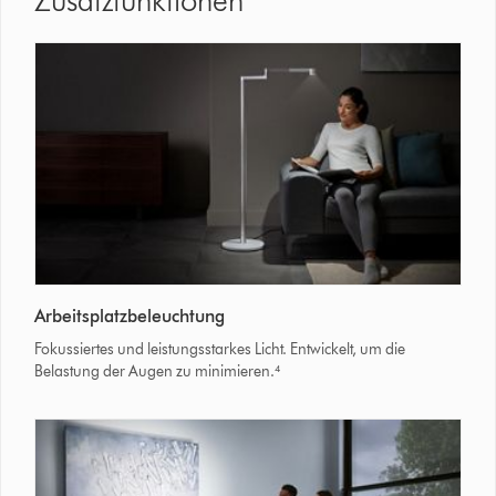
Zusatzfunktionen
Woman
Arbeitsplatzbeleuchtung
reading
under
Fokussiertes und leistungsstarkes Licht. Entwickelt, um die
Dyson
Belastung der Augen zu minimieren.⁴
Solarcycle
Morph
floor
light.