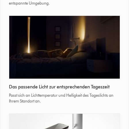
a
entspannte Umgebung.
Dyson
Solarcycle
Morph
ambient
light
in
a
hotel
atrium.
Dyson
Das passende Licht zur entsprechenden Tageszeit
Solarcycle
Morph
Passt sich an Lichttemperatur und Helligkeit des Tageslichts an
light
Ihrem Standort an.
in
a
hotel
room,
adjusting