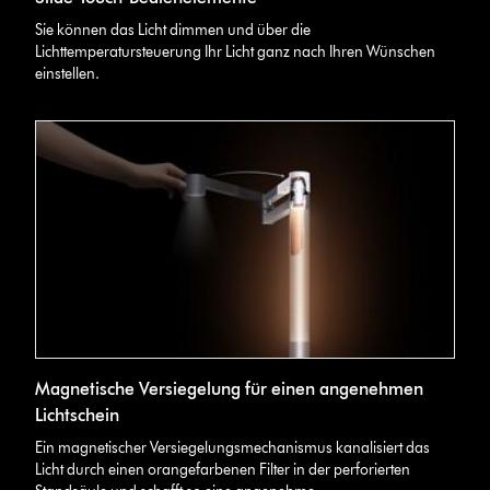
Morph
Sie können das Licht dimmen und über die
slide-
Lichttemperatursteuerung Ihr Licht ganz nach Ihren Wünschen
touch
einstellen.
controls
3D
Magnetische Versiegelung für einen angenehmen
graphic
showing
Lichtschein
Dyson
Ein magnetischer Versiegelungsmechanismus kanalisiert das
Solarcycle
Licht durch einen orangefarbenen Filter in der perforierten
Morph