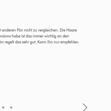
Juls
|
VE
Überprüft a
Bewertungen
5.0 von 5 S
t anderen Fön nicht zu vergleichen. Die Haare
Habe mir den
tensions habe ist das immer wichtig an den
Watt hat… h
Fön regelt das sehr gut. Kann ihn nur empfehlen.
gestehen er 
30 auf 10 Mi
verspricht, 