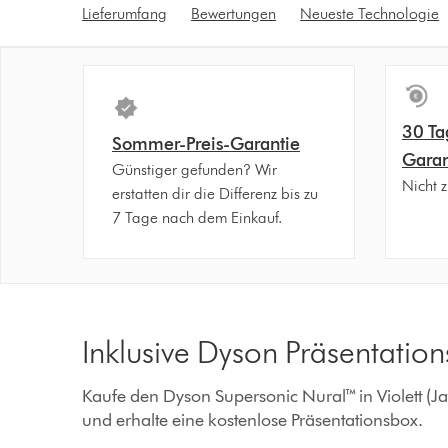
Lieferumfang
Bewertungen
Neueste Technologie
buttonbutton
buttonbutton
will
will
appear
appear
when
when
a
a
30 Ta
video
video
Sommer-Preis-Garantie
Garan
clip
clip
Günstiger gefunden? Wir
is
is
Nicht z
erstatten dir die Differenz bis zu
activated
activated
7 Tage nach dem Einkauf.
Inklusive Dyson Präsentatio
Kaufe den Dyson Supersonic Nural™ in Violett (J
und erhalte eine kostenlose Präsentationsbox.