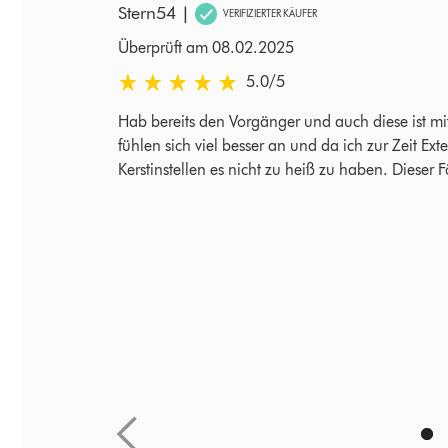
Stern54
|
VERIFIZIERTER KÄUFER
Überprüft am 08.02.2025
5.0 von 5 Sternen in Überprüft am 08.02.2025 
5.0
/5
 sehr zufrieden.
Hab bereits den Vorgänger und auch diese ist mi
 liegt gut in
fühlen sich viel besser an und da ich zur Zeit Ex
ass die Frisur
Kerstinstellen es nicht zu heiß zu haben. Dieser 
er. Ich habe
 ist, mag jeder
fehlung!