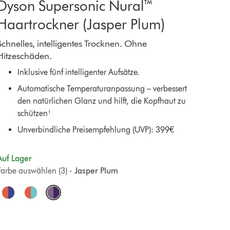
Dyson Supersonic Nural™
Haartrockner (Jasper Plum)
Schnelles, intelligentes Trocknen. Ohne
Hitzeschäden.
Inklusive fünf intelligenter Aufsätze.
Automatische Temperaturanpassung – verbessert
den natürlichen Glanz und hilft, die Kopfhaut zu
schützen¹
Unverbindliche Preisempfehlung (UVP): 399€
Auf Lager
Farbe auswählen (3) -
Jasper Plum
O
p