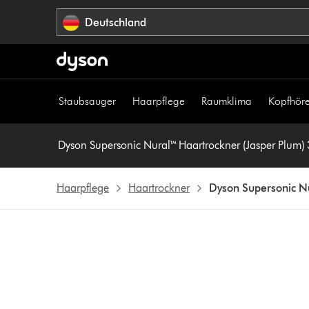
Navigation
Deutschland
überspringen
Staubsauger
Haarpflege
Raumklima
Kopfhöre
Dyson Supersonic Nural™ Haartrockner (Jasper Plum)
Haarpflege
Haartrockner
Dyson Supersonic Nu