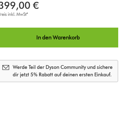
399,00 €
reis inkl. MwSt*
o
n
In den Warenkorb
s
Werde Teil der Dyson Community und sichere
dir jetzt 5% Rabatt auf deinen ersten Einkauf.