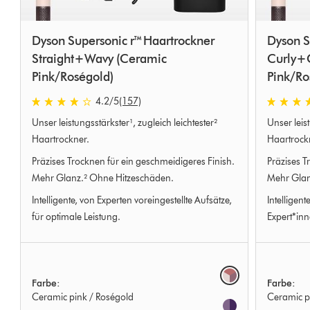
Dyson Supersonic r™ Haartrockner
Dyson S
Straight+Wavy (Ceramic
Curly+C
Pink/Roségold)
Pink/Ro
4.2 von 5 Sternen in 157 Bewertungen
4.2 von 5 
4.2
/5
(157)
Unser leistungsstärkster¹, zugleich leichtester²
Unser leist
Haartrockner.
Haartrock
Präzises Trocknen für ein geschmeidigeres Finish.
Präzises T
Mehr Glanz.² Ohne Hitzeschäden.
Mehr Glan
Intelligente, von Experten voreingestellte Aufsätze,
Intelligent
für optimale Leistung.
Expert*inn
Options
Farbe:
Farbe:
Ceramic pink / Roségold
Ceramic p