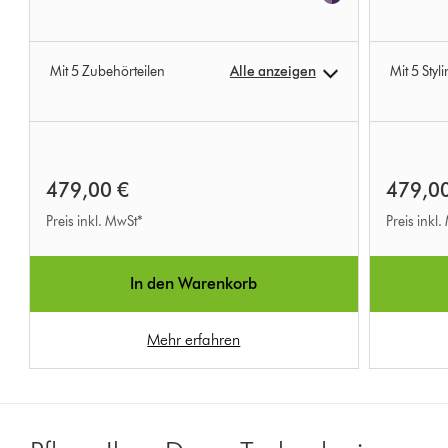
Mit 5 Zubehörteilen
Alle anzeigen
Mit 5 Sty
479,00 €
479,0
Preis inkl. MwSt*
Preis inkl
In den Warenkorb
Mehr erfahren