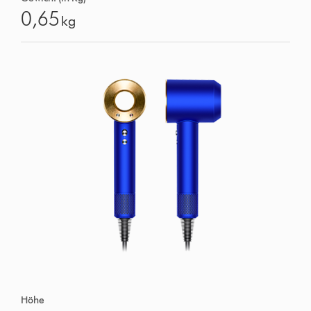
0,65
kg
Höhe