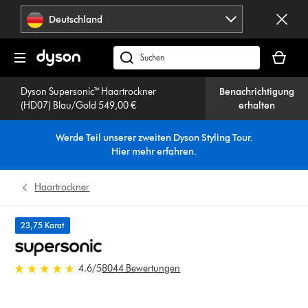
Navigation
Deutschland
überspringen
Dein
Warenko
dyson.de
ist
durchsuchen
leer
Dyson Supersonic™ Haartrockner
Benachrichtigung
(HD07) Blau/Gold 549,00 €
erhalten
Werde Teil unserer zweiten Dyson Styling Tour.
Hier mehr erfahren
.
Haartrockner
23,75 Karat
4.6 von 5 Sternen in 8044 Bewertungen
4.6
/5
8044 Bewertungen