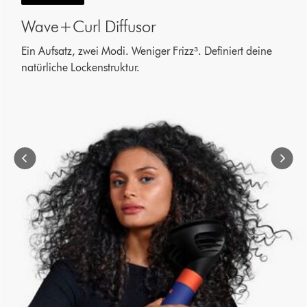
Karussell
Wave+Curl Diffusor
mit
mehreren
Ein Aufsatz, zwei Modi. Weniger Frizz³. Definiert deine
Folien.
natürliche Lockenstruktur.
Verwende
die
Schaltflächen
„Weiter“
und
„Zurück“,
um
zu
navigieren,
oder
wähle
direkt
über
die
Navigationspunkte
eine
Folie
aus.