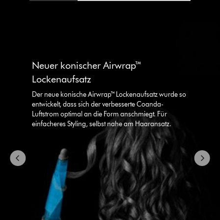
Dies
ist
ein
Karussell
Neuer konischer Airwrap™
mit
mehreren
Lockenaufsatz
Folien.
Verwende
Der neue konische Airwrap™ Lockenaufsatz wurde so
die
entwickelt, dass sich der verbesserte Coanda-
Schaltflächen
Luftstrom optimal an die Form anschmiegt. Für
„Weiter“
einfacheres Styling, selbst nahe am Haaransatz.
und
„Zurück“,
um
zu
navigieren,
oder
wähle
direkt
über