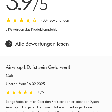
3.9
/5
4004 Bewertungen
51% würden das Produkt empfehlen
Alle Bewertungen lesen
Airwrap I.D. ist sein Geld wert!
S
Cati
Ne
Überprüft am 16.02.2025
Üb
5.0 von 5 Sternen in Überprüft am 16.02.2025 Bewertungen
5.
5.0
/5
Lange habe ich mich über den Preis echophiert aber der Dyson
Ha
Airwrap I.D. ist jeden Cent wert. Habe schulterlange Haare und
me