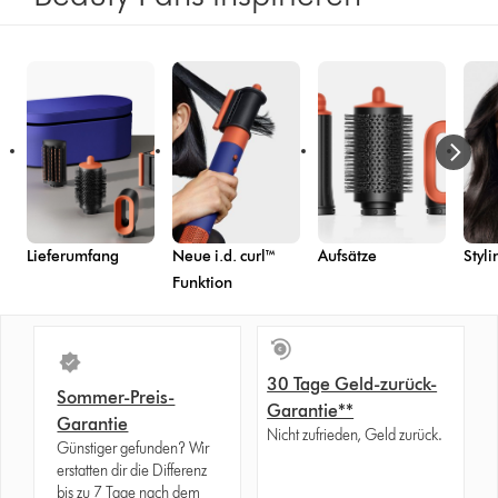
left
right
buttonbutton
buttonbutton
will
will
appear
appear
when
when
a
a
video
video
clip
clip
is
is
activated
activated
Lieferumfang
Neue i.d. curl™
Aufsätze
Styli
Funktion
30 Tage Geld-zurück-
Sommer-Preis-
Garantie**
Garantie
Nicht zufrieden, Geld zurück.
Günstiger gefunden? Wir
erstatten dir die Differenz
bis zu 7 Tage nach dem