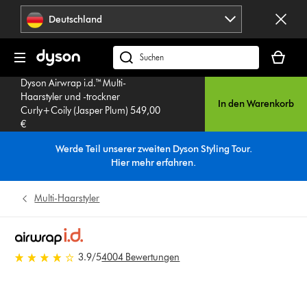
Navigation
Deutschland
überspringen
Dein
Warenko
dyson.de
ist
durchsuchen
Dyson Airwrap i.d.™ Multi-
leer
Haarstyler und -trockner
In den Warenkorb
Curly+Coily (Jasper Plum) 549,00
€
Werde Teil unserer zweiten Dyson Styling Tour.
Hier mehr erfahren
.
Multi-Haarstyler
3.9 von 5 Sternen in 4004 Bewertungen
3.9
/5
4004 Bewertungen