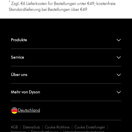
*
Zzgl. €6 Lieferkosten für Bestellungen unter €49; kostenfreie
Standardlieferung bei Bestellungen über €49
Produkte
Service
Über uns
Mehr von Dyson
Deutschland
AGB
Datenschutz
Cookie-Richtlinie
Cookie Einstellungen
Impressum
Datenschutzhinweis
Unternehmensinformationen