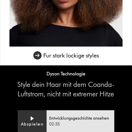
Fur stark lockige styles
Dyson Technologie
Style dein Haar mit dem Coanda-
Luftstrom, nicht mit extremer Hitze
Entwicklungsgeschichte ansehen
Video
Video-
Abspielen
02:35
Transcript
Transkript
öffnen