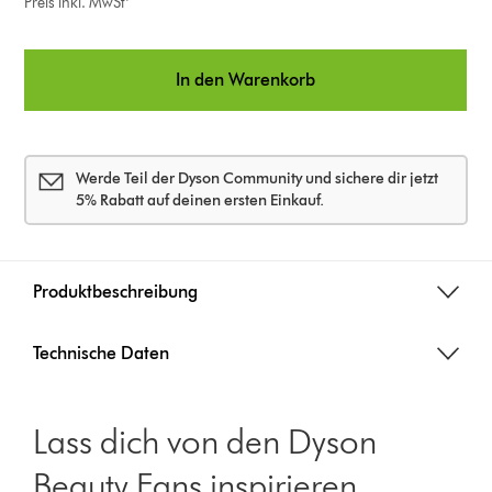
i
Preis inkl. MwSt*
o
In den Warenkorb
n
s
Werde Teil der Dyson Community und sichere dir jetzt
5% Rabatt auf deinen ersten Einkauf.
Produktbeschreibung
Technische Daten
Lass dich von den Dyson
Beauty Fans inspirieren