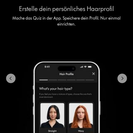
ist
Erstelle dein persönliches Haarprofil
ein
Karussell
Mache das Quiz in der App. Speichere dein Profil. Nur einmal
mit
einrichten.
mehreren
Folien.
Verwende
die
Schaltflächen
„Weiter“
und
„Zurück“,
um
zu
navigieren,
oder
wähle
direkt
über
die
Navigationspunkte
eine