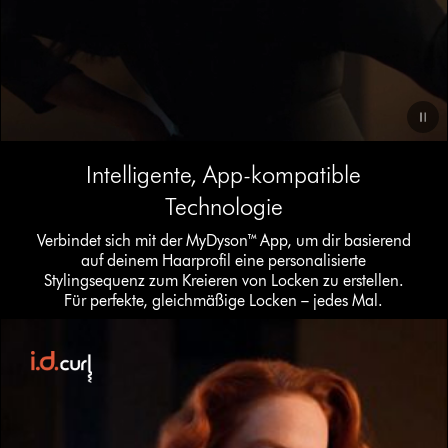
Video
Intelligente, App-kompatible
Transcript
Technologie
Verbindet sich mit der MyDyson™ App, um dir basierend
auf deinem Haarprofil eine personalisierte
Stylingsequenz zum Kreieren von Locken zu erstellen.
Für perfekte, gleichmäßige Locken – jedes Mal.
Dies
ist
ein
Karussell
mit
mehreren
Folien.