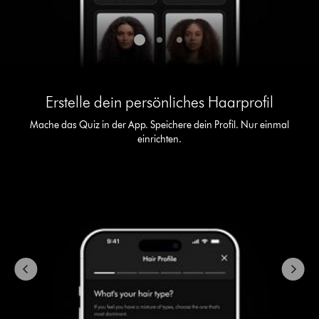
Folie
aus.
Dies
ist
Erstelle dein persönliches Haarprofil
ein
Karussell
Mache das Quiz in der App. Speichere dein Profil. Nur einmal
mit
einrichten.
mehreren
Folien.
Verwende
die
Schaltflächen
„Weiter“
und
„Zurück“,
um
zu
navigieren,
oder
wähle