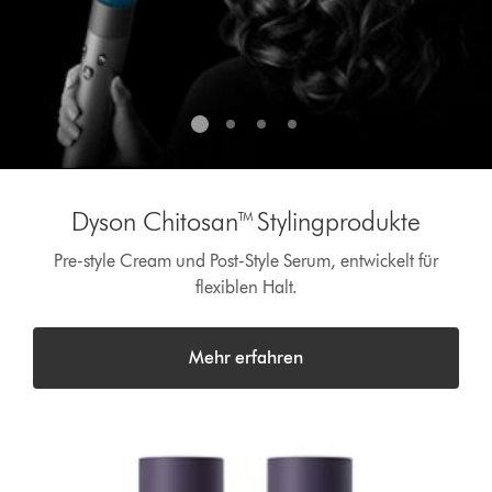
die
Navigationspunkte
eine
Folie
aus.
Dyson Chitosan™ Stylingprodukte
Pre-style Cream und Post-Style Serum, entwickelt für
flexiblen Halt.
Mehr erfahren