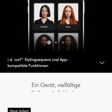
direkt
über
die
Navigationspunkte
eine
Folie
aus.
i.d. curl™ Stylingsequenz und App-
kompatible Funktionen
Ein Gerät, vielfältige
Stylingmöglichkeiten
Dies
ist
ein