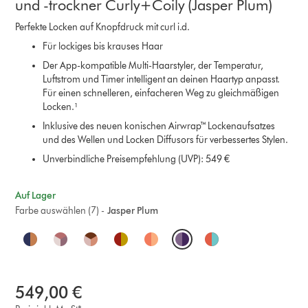
und -trockner Curly+Coily (Jasper Plum)
Perfekte Locken auf Knopfdruck mit curl i.d.
Für lockiges bis krauses Haar
Der App-kompatible Multi-Haarstyler, der Temperatur,
Luftstrom und Timer intelligent an deinen Haartyp anpasst.
Für einen schnelleren, einfacheren Weg zu gleichmäßigen
Locken.¹
Inklusive des neuen konischen Airwrap™ Lockenaufsatzes
und des Wellen und Locken Diffusors für verbessertes Stylen.
Unverbindliche Preisempfehlung (UVP): 549 €
Auf Lager
Farbe auswählen (7) -
Jasper Plum
O
p
t
549,00 €