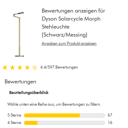
from
the
Bewertungen anzeigen für
list
Dyson Solarcycle Morph
to
Stehleuchte
show
(Schwarz/Messing)
reviews
for
Angaben zum Produkt anzeigen
that
model
below
4.4
/5
97 Bewertungen
4.4
von
5
Sternen
in
97
Bewertungen