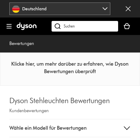
Navigation
Deutschland
überspringen
Dein
Warenko
dyson.de
ist
durchsuchen
leer
Bewertungen
Klicke hier, um mehr darüber zu erfahren, wie Dyson
Bewertungen überprüft
Dyson Stehleuchten Bewertungen
Kundenbewertungen
Select
Wähle ein Modell für Bewertungen
a
button