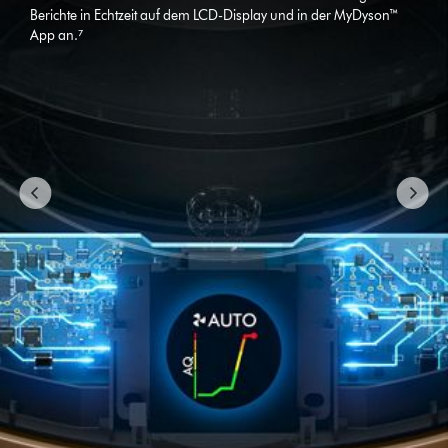
Berichte in Echtzeit auf dem LCD-Display und in der MyDyson™
die
App an.⁷
Schaltflächen
„Weiter“
und
„Zurück“,
um
zu
navigieren,
oder
wähle
direkt
über
die
Navigationspunkte
eine
Folie
aus.