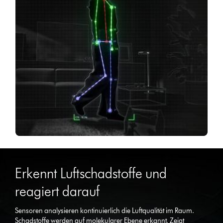
Dies
ist
Erkennt Luftschadstoffe und
ein
Karussell
reagiert darauf
mit
mehreren
Sensoren analysieren kontinuierlich die Luftqualität im Raum.
Folien.
Schadstoffe werden auf molekularer Ebene erkannt. Zeigt
Verwende