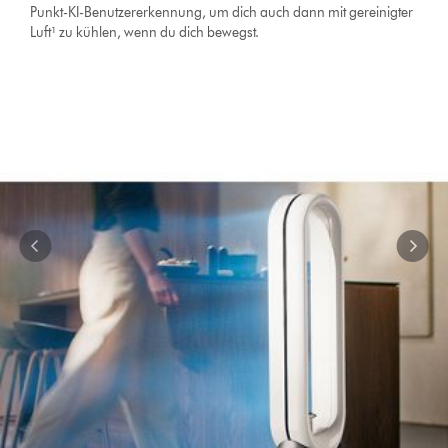
mehreren
Punkt-KI-Benutzererkennung, um dich auch dann mit gereinigter
Folien.
Luft¹ zu kühlen, wenn du dich bewegst.
Verwende
die
Schaltflächen
„Weiter“
und
„Zurück“,
um
zu
navigieren,
oder
wähle
direkt
über
die
Navigationspunkte
eine
Folie
aus.