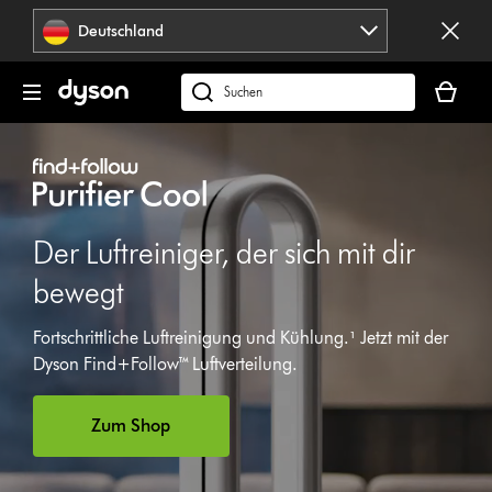
Navigation
Deutschland
überspringen
Dein
Warenko
dyson.de
ist
durchsuchen
leer
Der Luftreiniger, der sich mit dir
bewegt
Video-
Transkript
Fortschrittliche Luftreinigung und Kühlung.¹ Jetzt mit der
öffnen
Dyson Find+Follow™ Luftverteilung.
Zum Shop