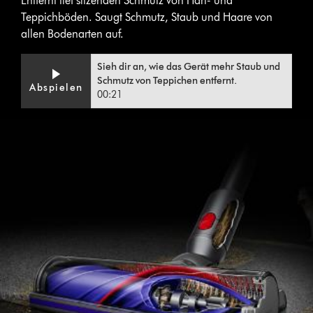
Entfernt tief sitzenden Schmutz von Hart- und
Teppichböden. Saugt Schmutz, Staub und Haare von
allen Bodenarten auf.
Video
Video-
Sieh dir an, wie das Gerät mehr Staub und
Transcript
Transkript
Schmutz von Teppichen entfernt.
Abspielen
öffnen
00:21