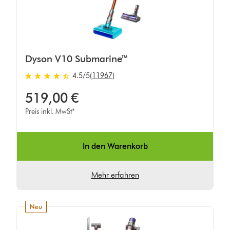
Dyson V10 Submarine™
4.5 von 5 Sternen in 11967 Bewertungen
4.5
/5
(11967)
519,00 €
Preis inkl. MwSt*
In den Warenkorb
Mehr erfahren
neu