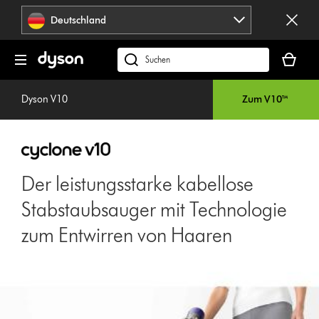
Navigation
Deutschland
überspringen
Dein
Warenko
dyson.de
ist
durchsuchen
leer
Dyson V10
Zum V10™
Der leistungsstarke kabellose
Stabstaubsauger mit Technologie
zum Entwirren von Haaren