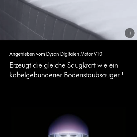
Video
Dies
ist
Transcript
Angetrieben vom Dyson Digitalen Motor V10
ein
Karussell
Erzeugt die gleiche Saugkraft wie ein
mit
kabelgebundener Bodenstaubsauger.¹
mehreren
Folien.
Verwende
die
Schaltflächen
„Weiter“
und
„Zurück“,
um
zu
navigieren,