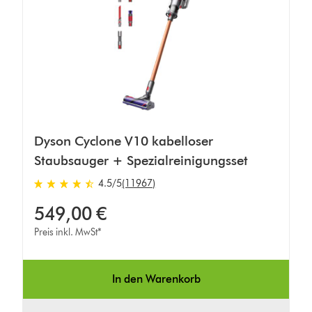
Dyson Cyclone V10 kabelloser
Staubsauger + Spezialreinigungsset
4.5 von 5 Sternen in 11967 Bewertungen
4.5
/5
(11967)
549,00 €
Preis inkl. MwSt*
In den Warenkorb