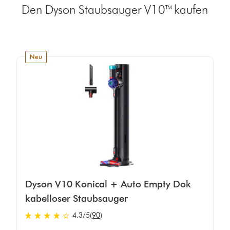
Den Dyson Staubsauger V10™ kaufen
neu
Dyson V10 Konical + Auto Empty Dok
kabelloser Staubsauger
4.3 von 5 Sternen in 90 Bewertungen
4.3
/5
(90)