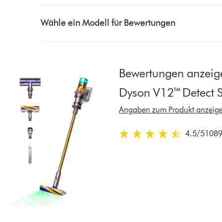
Select
a
Wähle ein Modell für Bewertungen
button
from
the
list
Bewertungen anzeige
to
Dyson V12™ Detect S
show
reviews
Angaben zum Produkt anzeig
for
that
4.5
/5
1089
4.5
model
von
below
5
Sternen
in
10893
Bewertungen