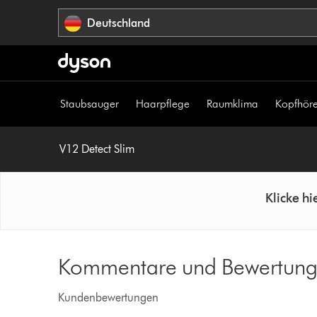
Navigation
Deutschland
überspringen
Staubsauger
Haarpflege
Raumklima
Kopfhöre
V12 Detect Slim
Klicke h
Kommentare und Bewertunge
Kundenbewertungen