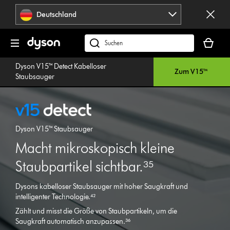
Navigation
Deutschland
überspringen
Dein
Warenko
dyson.de
ist
durchsuchen
Dyson V15™ Detect Kabelloser
leer
Zum V15™
Staubsauger
Dyson V15™ Staubsauger
Macht mikroskopisch kleine
Staubpartikel sichtbar.³⁵
Dysons kabelloser Staubsauger mit hoher Saugkraft und
intelligenter Technologie.⁴²
Zählt und misst die Größe von Staubpartikeln, um die
Saugkraft automatisch anzupassen.³⁶