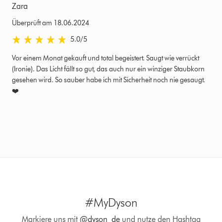
Zara
Überprüft am 18.06.2024
5.0 von 5 Sternen in Überprüft am 18.06.2024 Bewertungen
5.0
/5
Vor einem Monat gekauft und total begeistert. Saugt wie verrückt
(Ironie). Das Licht fällt so gut, das auch nur ein winziger Staubkorn
gesehen wird. So sauber habe ich mit Sicherheit noch nie gesaugt.
❤️
#MyDyson
Markiere uns mit
@dyson_de
und nutze den Hashtag