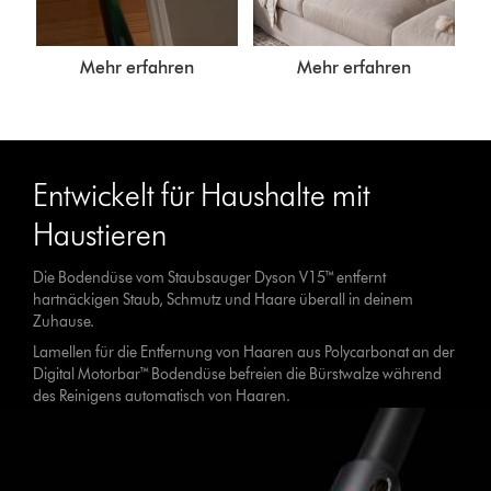
Mehr erfahren
Mehr erfahren
Entwickelt für Haushalte mit
Haustieren
Die Bodendüse vom Staubsauger Dyson V15™ entfernt
hartnäckigen Staub, Schmutz und Haare überall in deinem
Zuhause.
Lamellen für die Entfernung von Haaren aus Polycarbonat an der
Digital Motorbar™ Bodendüse befreien die Bürstwalze während
des Reinigens automatisch von Haaren.