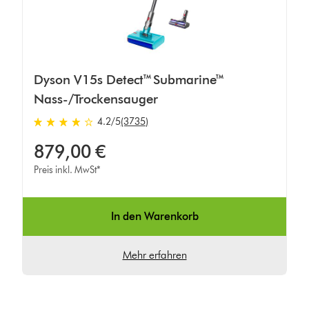
Dyson V15s Detect™ Submarine™
Nass-/Trockensauger
4.2 von 5 Sternen in 3735 Bewertungen
4.2
/5
(3735)
879,00 €
Preis inkl. MwSt*
In den Warenkorb
Mehr erfahren